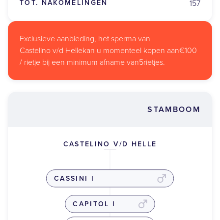
TOT. NAKOMELINGEN
157
Exclusieve aanbieding, het sperma van
Castelino v/d Helle
kan u momenteel kopen aan
€100
/ rietje bij een minimum afname van
5
rietjes.
STAMBOOM
CASTELINO V/D HELLE
CASSINI I
CAPITOL I