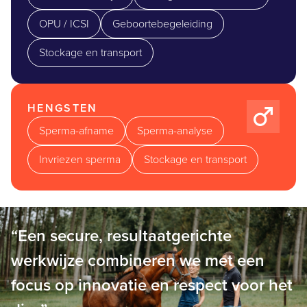
OPU / ICSI
Geboortebegeleiding
Stockage en transport
HENGSTEN
Sperma-afname
Sperma-analyse
Invriezen sperma
Stockage en transport
“Een secure, resultaatgerichte
werkwijze combineren we met een
focus op innovatie en respect voor het