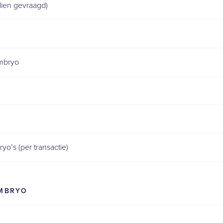
dien gevraagd)
embryo
o’s (per transactie)
EMBRYO