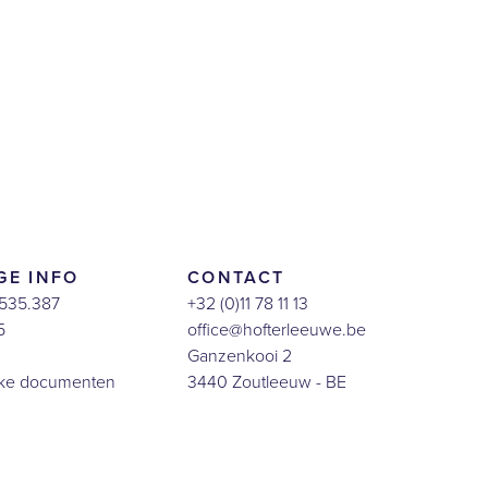
GE INFO
CONTACT
535.387
+32 (0)11 78 11 13
5
office@hofterleeuwe.be
Ganzenkooi 2
jke documenten
3440 Zoutleeuw - BE