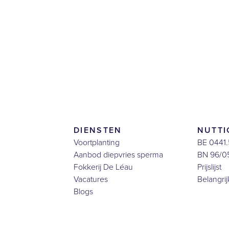
DIENSTEN
NUTTI
Voortplanting
BE 0441.
Aanbod diepvries sperma
BN 96/0
Fokkerij De Léau
Prijslijst
Vacatures
Belangri
Blogs