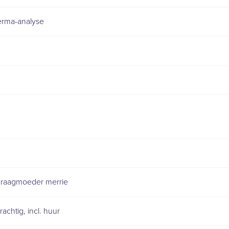
erma-analyse
 draagmoeder merrie
chtig, incl. huur